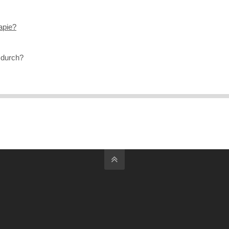
apie?
 durch?